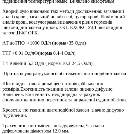
підвищення температури немає. Виявлено екзофтальм .
Хворий було виконано такі методи дослідження: загальний
аналіз крові, загальний аналіз сечі, цукор крові, біохімічний
аналіз крові, коагулограма,визначення рівня гормонів
щитовидної залози у крові, ЕКГ, ЕХОКС,УЗД щитовидної
залози,ЦФГ ОГК.
АТ доТПО >1000 ОД/л (норма<35 Од/л)
ТТГ <0,01 Од/лФ(норма 0,4-4 Од/л)
Т4 вільний 5,3 Од/л ( норма 10,3-24,5 Од/л)
Протокол ультразвукового обстеження щитоподібної залози
Щитовидна залоза розміщена типово,збільшених
розмірів,Ехогенність тканини залози значно дифузно
збільшена. Ехогенність неоднорідна за рахунок
сполучнотканинних перетинок та вираженої судинної сітки.
Кровотік по тканині щитоподібної залози значно дифузно
підсилений.
Трахея незначно змінена дозаду,звужена,Частково
деформована,діаметром 12.0 мм.