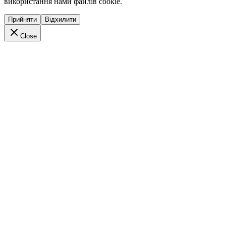
використання нами файлів cookie.
Прийняти
Відхилити
Close