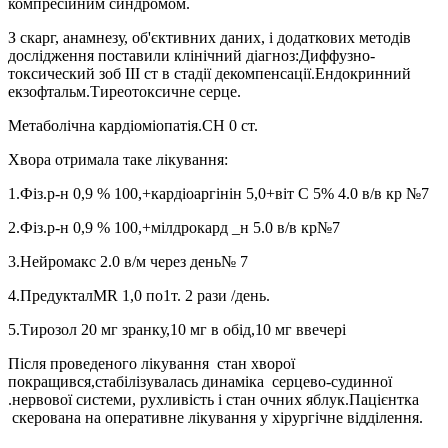
компресійним синдромом.
З скарг, анамнезу, об'єктивних даних, і додаткових методів
дослідження поставили клінічний діагноз:Диффузно-
токсический зоб IIІ ст в стадії декомпенсації.Ендокринний
екзофтальм.Тиреотоксичне серце.
Метаболічна кардіоміопатія.СН 0 ст.
Хвора отримала таке лікування:
1.Фіз.р-н 0,9 % 100,+кардіоаргінін 5,0+віт С 5% 4.0 в/в кр №7
2.Фіз.р-н 0,9 % 100,+мілдрокард _н 5.0 в/в кр№7
3.Нейромакс 2.0 в/м через день№ 7
4.ПредукталMR 1,0 по1т. 2 рази /день.
5.Тирозол 20 мг зранку,10 мг в обід,10 мг ввечері
Після проведеного лікування стан хворої
покращився,стабілізувалась динаміка серцево-судинної
.нервової системи, рухливість і стан очних яблук.Пацієнтка
скерована на оперативне лікування у хірургічне відділення.