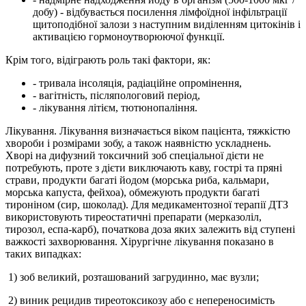
добу) - відбувається посилення лімфоїдної інфільтрації
щитоподібної залози з наступним виділенням цитокінів і
активацією гормоноутворюючої функції.
Крім того, відіграють роль такі фактори, як:
- тривала інсоляція, радіаційне опромінення,
- вагітність, післяпологовий період,
- лікування літієм, тютюнопаління.
Лікування. Лікування визначається віком пацієнта, тяжкістю
хвороби і розмірами зобу, а також наявністю ускладнень.
Хворі на дифузний токсичний зоб спеціальної дієти не
потребують, проте з дієти виключають каву, гострі та пряні
страви, продукти багаті йодом (морська риба, кальмари,
морська капуста, фейхоа), обмежують продукти багаті
тироніном (сир, шоколад). Для медикаментозної терапії ДТЗ
використовують тиреостатичні препарати (мерказоліл,
тирозол, еспа-карб), початкова доза яких залежить від ступені
важкості захворювання. Хірургічне лікування показано в
таких випадках:
1) зоб великий, розташований загрудинно, має вузли;
2) виник рецидив тиреотоксикозу або є непереносимість