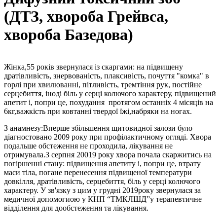
(ДТЗ, хвороба Грейвса,
хвороба Базедова)
Жінка,55 років звернулася із скаргами: на підвищену
дратівливість, знервованість, плаксивість, почуття "комка" в
горлі при хвилюванні, пітливість, тремтіння рук, постійне
серцебиття, іноді біль у серці колючого характеру, підвищений
апетит і, попри це, похудання протягом останніх 4 місяців на
6кг,важкість при ковтанні твердої їжі,набряки на ногах.
З анамнезу:Вперше збільшення щитовидної залози було
діагностовано 2009 року при профілактичному огляді. Хвора
подальше обстеження не проходила, лікування не
отримувала.З серпня 20019 року хвора почала скаржитись на
погіршенні стану: підвищення апетиту і, попри це, втрату
маси тіла, погане перенесення підвищеної температури
довкілля, дратівливість, серцебиття, біль у серці колючого
характеру. У зв'язку з цим у грудні 2019року звернулася за
медичної допомогиою у КНП “ТМКЛШД”у терапевтичне
відділення для дообстеження та лікування.