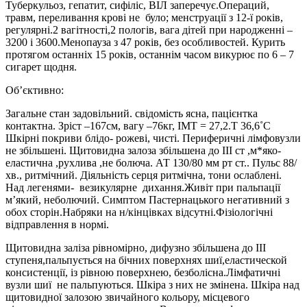
Туберкульоз, гепатит, сифіліс, ВІЛ заперечує.Операций,
травм, переливання крові не було; менструації з 12-ї років,
регулярні.2 вагітності,2 пологів, вага дітей при народженні –
3200 і 3600.Менопауза з 47 років, без особливостей. Курить
протягом останніх 15 років, останнім часом викурює по 6 – 7
сигарет щодня.
Об’єктивно:
Загальне стан задовільний. свідомість ясна, пацієнтка
контактна. Зріст –167см, вагу –76кг, ІМТ = 27,2.Т 36,6˚С
Шкірні покриви блідо- рожеві, чисті. Периферичні лімфовузли
не збільшені. Щитовидна залоза збільшена до ІІІ ст ,м*яко-
еластична ,рухлива ,не болюча. АТ 130/80 мм рт ст.. Пульс 88/
хв., ритмічний. Діяльність серця ритмічна, тони ослаблені.
Над легенями- везикулярне дихання.Живіт при пальпації
м’який, неболючий. Симптом Пастернацького негативний з
обох сторін.Набряки на н/кінцівках відсутні.Фізіологічні
відправлення в нормі.
Щитовидна заліза рівномірно, дифузно збільшена до IІI
ступеня,пальпується на бічних поверхнях шиї,еластической
консистенції, із рівною поверхнею, безболісна.Лімфатичні
вузли шиї не пальпуються. Шкіра з них не змінена. Шкіра над
щитовидної залозою звичайного кольору, місцевого