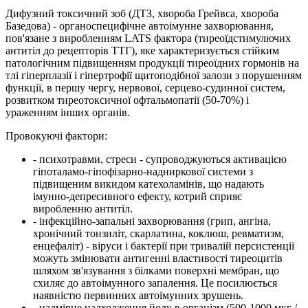
Дифузний токсичний зоб (ДТЗ, хвороба Грейвса, хвороба
Базедова) - органоспецифічне автоімунне захворювання,
пов'язане з виробленням LATS фактора (тиреоїдстимулючих
антитіл до рецепторів ТТГ), яке характеризується стійким
патологічним підвищенням продукції тиреоїдних гормонів на
тлі гіперплазії і гіпертрофії щитоподібної залози з порушенням
функції, в першу чергу, нервової, серцево-судинної систем,
розвитком тиреотоксичної офтальмопатії (50-70%) і
ураженням інших органів.
Провокуючі фактори:
- психотравми, стреси - супроводжуються активацією
гіпоталамо-гіпофізарно-надниркової системи з
підвищеним викидом катехоламінів, що надають
імунно-депресивного ефекту, котрий сприяє
виробленню антитіл.
- інфекційно-запальні захворювання (грип, ангіна,
хронічний тонзиліт, скарлатина, коклюш, ревматизм,
енцефаліт) - віруси і бактерії при тривалій персистенції
можуть змінювати антигенні властивості тиреоцитів
шляхом зв'язування з білками поверхні мембран, що
схиляє до автоімунного запалення. Це посилюється
наявністю первинних автоімунних зрушень.
- надмірне надходження йоду в організм (500-1000 мкг /