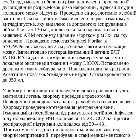
см. Тверда мозкова оболонка різко напружена ,проведено її
дугоподібний розріз.Мозок різко набряклий , пульсація судин
головного мозку відсутня. Проведено енцефалотомію в лобній
частці до 1 см на глибину 2мм виявлено інсульт-гематому у
вигляді згустка, яку видалено за допомогою аспірування в
об’ємі близько 120 мл, конвекситально парасагітально
виявлено АВМ огорнуту щільним згортком р-м 3х4 см яку
видалено . Проведено гемостаз Surgicel Fibrilar та
SNOW.Релапс мозку до 2 см , з’явилася активна пульсація
мозку .Імплантовано посткраніектомічний датчик ВЧТ
INTEGRA та датчик вимірювання температури мозку та
локальної оксигенації тканини мозку LICOX. Встановлено
дренажну гумку субдурально . Накладено шви на краї рани .
Асептична пов’язка.Ускладнень не було. О’бєм крововтрати
до 350 мл.
У зв’язку з необхідністю проведення довготривалої штучної
вентиляції легень, хворому проведена трахеотомія.
Періодично проводилась санація трахеобронхіального дерева.
Хворому проведена катетеризація центральної вени.
Гемодинаміка нестабільна,підтримується постійною інфузією
р-ну норадреналіну. ВЧТ коливався 15-23 . CO2 на протязі
респіраторної підтримки коливалося від 30 – 43 .
Протягом шести днів стан хворого залишався важким,
хворий непритомний, перебував в стані медикаментозного