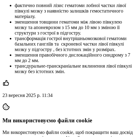
фактично повний лізис гематоми лобної частки лівої
півкулі мозку з наявністю залишків гемостатичного
матеріалу.
зменшення товщини гематоми між лівою півкулею
мозку та апоневрозом з 15 мм до 10 мм з зміною її
структури з гострої в підгостру.
трансформація гострої внутрішньомозкової гематоми
базальних гангліїв та скроневої частки лівої півкулі
мозку у підгостру , без істотних змін у розмірах.
зменшення правобічного дислокаційного синдрому з 7
мм до 2 мм.
трансдуральне-транскраніальне вклинення лівої півкулі
мозку без істотних змін.
23 вересня 2025 р. 11:34
Ми використовуємо файли cookie
Ми використовуємо файли cookie, щоб покращити ваш досвід