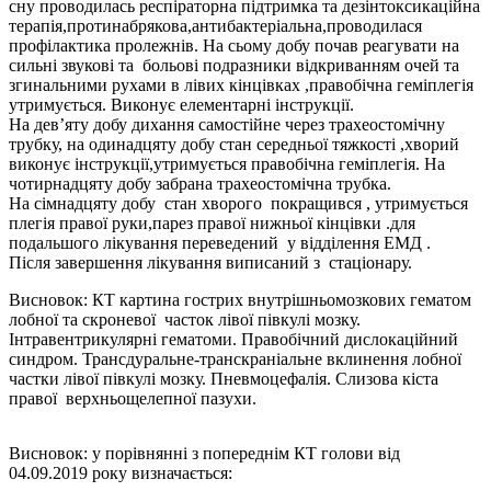
сну проводилась респіраторна підтримка та дезінтоксикаційна
терапія,протинабрякова,антибактеріальна,проводилася
профілактика пролежнів. На сьому добу почав реагувати на
сильні звукові та больові подразники відкриванням очей та
згинальними рухами в лівих кінцівках ,правобічна геміплегія
утримується. Виконує елементарні інструкції.
На дев’яту добу дихання самостійне через трахеостомічну
трубку, на одинадцяту добу стан середньої тяжкості ,хворий
виконує інструкції,утримується правобічна геміплегія. На
чотирнадцяту добу забрана трахеостомічна трубка.
На сімнадцяту добу стан хворого покращився , утримується
плегія правої руки,парез правої нижньої кінцівки .для
подальшого лікування переведений у відділення ЕМД .
Після завершення лікування виписаний з стаціонару.
Висновок: КТ картина гострих внутрішньомозкових гематом
лобної та скроневої часток лівої півкулі мозку.
Інтравентрикулярні гематоми. Правобічний дислокаційний
синдром. Трансдуральне-транскраніальне вклинення лобної
частки лівої півкулі мозку. Пневмоцефалія. Слизова кіста
правої верхньощелепної пазухи.
Висновок: у порівнянні з попереднім КТ голови від
04.09.2019 року визначається: