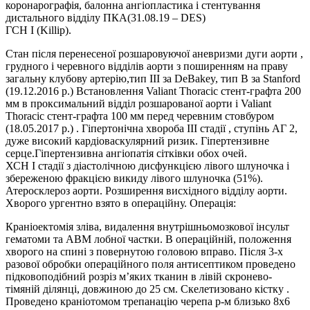
коронарографія, балонна ангіопластика і стентування
дистального відділу ПКА(31.08.19 – DES)
ГСН І (Killip).
Стан після перенесеної розшаровуючої аневризми дуги аорти ,
грудного і черевного відділів аорти з поширенням на праву
загальну клубову артерію,тип ІІІ за DeBakey, тип B за Stanford
(19.12.2016 р.) Встановлення Valiant Thoracic стент-графта 200
мм в проксимальний відділ розшарованої аорти і Valiant
Thoracic стент-графта 100 мм перед черевним стовбуром
(18.05.2017 р.) . Гіпертонічна хвороба ІІІ стадії , ступінь АГ 2,
дуже високий кардіоваскулярний ризик. Гіпертензивне
серце.Гіпертензивна ангіопатія сітківки обох очей.
ХСН І стадії з діастолічною дисфункцією лівого шлуночка і
збереженою фракцією викиду лівого шлуночка (51%).
Атеросклероз аорти. Розширення висхідного відділу аорти.
Хворого ургентно взято в операційну. Операція:
Краніоектомія зліва, видалення внутрішньомозкової інсульт
гематоми та АВМ лобної частки. В операційній, положення
хворого на спині з повернутою головою вправо. Після 3-х
разової обробки операційного поля антисептиком проведено
підковоподібний розріз м’яких тканин в лівій скронево-
тімяній ділянці, довжиною до 25 см. Скелетизовано кістку .
Проведено краніотомом трепанацію черепа р-м близько 8х6