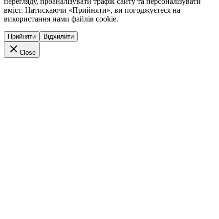
перегляду, проаналізувати трафік сайту та персоналізувати
вміст. Натискаючи «Прийняти», ви погоджуєтеся на
використання нами файлів cookie.
Прийняти
Відхилити
Close