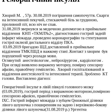
Хворий М. , 57р. 30.08.2019 погіршення самопочуття. Скарги
на інтенсивний пекучий, стискаючий біль за грудиною,
проливний піт, всю ніч не спав.
31.08.2019 звернувся за медичною допомогою в приймальне
відділення КНП «ТКМЛ№2», діагностовано гострий задній
інфаркт міокарда ,проведено коронарографію та стентування
гострої оклюзії дистального відділу ПКА.
03.09.2019 бригадою ШД доставлений в приймальне
відділення ТМКЛШД в важкому стані .Контакт з хворим був
порушений через розлади мови.
Оглянутий анестезіологом , нейрохірургом , кардіологом .
При огляді виявлено виражену моторну, помірну сенсорну
афазію, правобічну геміплегію. Хворий госпіталізований в
відділення анестезіології та інтенсивної терапії. Зроблено КТ
голови. Виставлено діагноз:
Геморагічний інсульт в лівій півкулі головного мозку
(03.09.2019), гострий період з вираженою моторною,помірною
сенсорною афазією, правобічною геміплегією.
ІХС. Гострий інфаркт міокарда з зубцем Qнижньої ділянки
лівого шлуночка з поширенням на задню і верхівково-бокову
ділянки лівого шлуночка(31.08.2019 р.) Ургентна