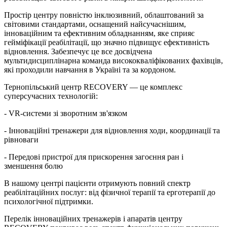
Простір центру повністю інклюзивний, облаштований за
світовими стандартами, оснащений найсучаснішим,
інноваційним та ефективним обладнанням, яке сприяє
гейміфікації реабілітації, що значно підвищує ефективність
відновлення. Забезпечує це все досвідчена
мультидисциплінарна команда висококваліфікованих фахівців,
які проходили навчання в Україні та за кордоном.
Тернопільський центр RECOVERY — це комплекс
суперсучасних технологій:
- VR-системи зі зворотним зв'язком
- Інноваційні тренажери для відновлення ходи, координації та
рівноваги
- Передові пристрої для прискорення загоєння ран і
зменшення болю
В нашому центрі пацієнти отримують повний спектр
реабілітаційних послуг: від фізичної терапії та ерготерапії до
психологічної підтримки.
Перелік інноваційних тренажерів і апаратів центру