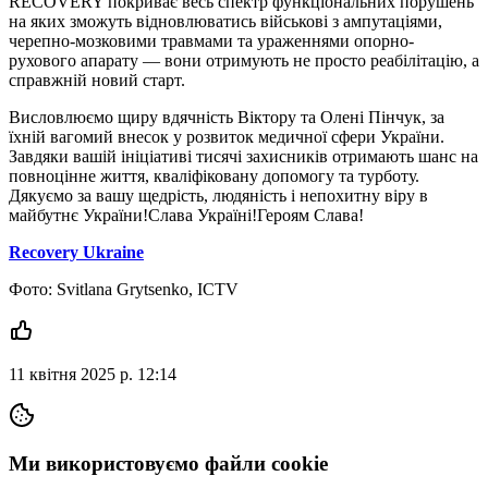
RECOVERY покриває весь спектр функціональних порушень
на яких зможуть відновлюватись військові з ампутаціями,
черепно-мозковими травмами та ураженнями опорно-
рухового апарату — вони отримують не просто реабілітацію, а
справжній новий старт.
Висловлюємо щиру вдячність Віктору та Олені Пінчук, за
їхній вагомий внесок у розвиток медичної сфери України.
Завдяки вашій ініціативі тисячі захисників отримають шанс на
повноцінне життя, кваліфіковану допомогу та турботу.
Дякуємо за вашу щедрість, людяність і непохитну віру в
майбутнє України!Слава Україні!Героям Слава!
Recovery Ukraine
Фото: Svitlana Grytsenko, ICTV
11 квітня 2025 р. 12:14
Ми використовуємо файли cookie